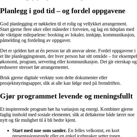
Planlegg i god tid – og fordel oppgavene
God planlegging er nøkkelen til et rolig og vellykket arrangement.
Start gjerne flere uker eller måneder i forveien, og lag en tidsplan med
de viktigste milepælene: booking av lokaler, innkjøp, kommunikasjon,
påmelding og fordeling av oppgaver.
Det er sjelden lurt at én person tar alt ansvar alene. Fordel oppgavene i
et lite planleggingsteam, der hver person har sitt område – for eksempel
økonomi, program, servering eller kommunikasjon. Det gir eierskap og
reduserer stresset før arrangementet.
Bruk gjerne digitale verktøy som delte dokumenter eller
prosjektstyringsapper, slik at alle kan følge med på fremdriften.
Gjør programmet levende og meningsfullt
Et inspirerende program bør ha variasjon og energi. Kombiner gjerne
faglig innhold med sosiale elementer, slik at deltakerne både lærer noe
nytt og får mulighet til å bli bedre kjent.
Start med noe som samler.
En felles velkomst, en kort
presentasjonsrunde eller en enkel icebreaker setter tonen.