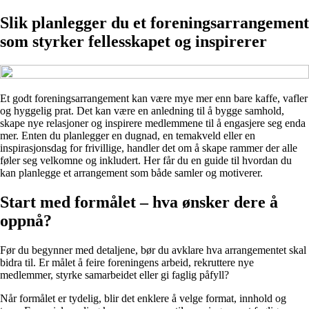
Slik planlegger du et foreningsarrangement
som styrker fellesskapet og inspirerer
Et godt foreningsarrangement kan være mye mer enn bare kaffe, vafler
og hyggelig prat. Det kan være en anledning til å bygge samhold,
skape nye relasjoner og inspirere medlemmene til å engasjere seg enda
mer. Enten du planlegger en dugnad, en temakveld eller en
inspirasjonsdag for frivillige, handler det om å skape rammer der alle
føler seg velkomne og inkludert. Her får du en guide til hvordan du
kan planlegge et arrangement som både samler og motiverer.
Start med formålet – hva ønsker dere å
oppnå?
Før du begynner med detaljene, bør du avklare hva arrangementet skal
bidra til. Er målet å feire foreningens arbeid, rekruttere nye
medlemmer, styrke samarbeidet eller gi faglig påfyll?
Når formålet er tydelig, blir det enklere å velge format, innhold og