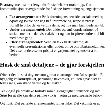
Et arrangement starter lenge før første deltaker møter opp. God
kommunikasjon er avgjørende for å skape forventning og engasjement.
Før arrangementet:
Bruk foreningens nettside, sosiale medier,
e-post og lokale oppslag til å informere og skape interesse.
Fortell hvorfor det er verdt å delta, og hva man kan glede seg til.
Under arrangementet:
Del bilder og små oppdateringer på
sosiale medier – det viser aktivitet og kan inspirere andre til å bli
med neste gang.
Etter arrangementet:
Send en takk til deltakerne, del
eventuelle presentasjoner eller bilder, og be om tilbakemeldinger.
Det viser at dere setter pris på engasjementet og ønsker å bli
bedre.
Husk de små detaljene – de gjør forskjellen
Ofte er det de små tingene som gjør at et arrangement føles spesielt. En
hyggelig velkomstplakat, personlige navneskilt, en liten gave eller en
felles sang kan skape varme og fellesskap.
Tenk også på praktiske forhold som tilgjengelighet, transport og mat.
Sørg for at alle kan delta på like vilkår – også de med spesielle behov.
Og husk: Det perfekte arrangementet finnes ikke. Det viktigste er at