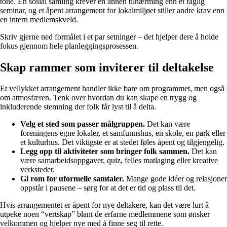
tone. En sosial samling krever en annen tilnærming enn et faglig
seminar, og et åpent arrangement for lokalmiljøet stiller andre krav enn
en intern medlemskveld.
Skriv gjerne ned formålet i et par setninger – det hjelper dere å holde
fokus gjennom hele planleggingsprosessen.
Skap rammer som inviterer til deltakelse
Et vellykket arrangement handler ikke bare om programmet, men også
om atmosfæren. Tenk over hvordan du kan skape en trygg og
inkluderende stemning der folk får lyst til å delta.
Velg et sted som passer målgruppen.
Det kan være
foreningens egne lokaler, et samfunnshus, en skole, en park eller
et kulturhus. Det viktigste er at stedet føles åpent og tilgjengelig.
Legg opp til aktiviteter som bringer folk sammen.
Det kan
være samarbeidsoppgaver, quiz, felles matlaging eller kreative
verksteder.
Gi rom for uformelle samtaler.
Mange gode idéer og relasjoner
oppstår i pausene – sørg for at det er tid og plass til det.
Hvis arrangementet er åpent for nye deltakere, kan det være lurt å
utpeke noen “vertskap” blant de erfarne medlemmene som ønsker
velkommen og hjelper nye med å finne seg til rette.