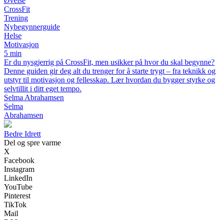
Øvelse
CrossFit
Trening
Nybegynnerguide
Helse
Motivasjon
5 min
Er du nysgjerrig på CrossFit, men usikker på hvor du skal begynne?
Denne guiden gir deg alt du trenger for å starte trygt – fra teknikk og
utstyr til motivasjon og fellesskap. Lær hvordan du bygger styrke og
selvtillit i ditt eget tempo.
Selma Abrahamsen
Selma
Abrahamsen
B
edre
I
drett
Del og spre varme
X
Facebook
Instagram
LinkedIn
YouTube
Pinterest
TikTok
Mail