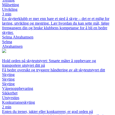
Trening
Målsetting
Utvikling
3 min
En skytterklubb er mer enn bare et sted å skyte – det er et miljø for
læring, utvikling og mestring. Lær hvordan du kan sette mål, følge
fremgangen din og bruke klubbens kompetanse for å bli en bedre
skytter.
Selma Abrahamsen
Selma
Abrahamsen
Hold orden på skyteutstyret: Smarte måter å oppbevare og
transportere utstyret ditt på
Få bedre oversikt og tryggere håndtering av alt skyteutstyret ditt
Skyting
Skyting
Skyting
Våpenoppbevaring
Sikkerhet
Utstyrstips
Konkurranseskyting
2 min
Enten du trener, jakter eller konkurrerer, er god orden på