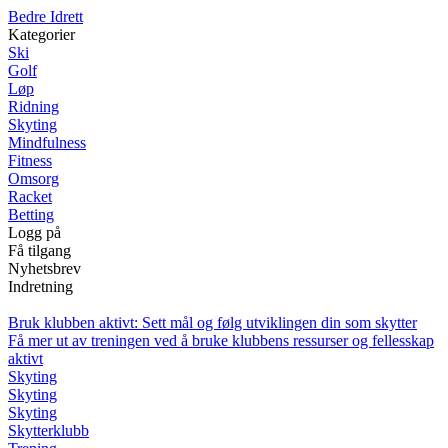
B
edre
I
drett
Kategorier
Ski
Golf
Løp
Ridning
Skyting
Mindfulness
Fitness
Omsorg
Racket
Betting
Logg på
Få tilgang
Nyhetsbrev
Indretning
Bruk klubben aktivt: Sett mål og følg utviklingen din som skytter
Få mer ut av treningen ved å bruke klubbens ressurser og fellesskap
aktivt
Skyting
Skyting
Skyting
Skytterklubb