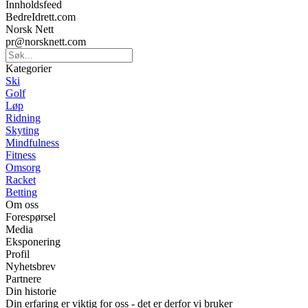
Innholdsfeed
BedreIdrett.com
Norsk Nett
pr@norsknett.com
Kategorier
Ski
Golf
Løp
Ridning
Skyting
Mindfulness
Fitness
Omsorg
Racket
Betting
Om oss
Forespørsel
Media
Eksponering
Profil
Nyhetsbrev
Partnere
Din historie
Din erfaring er viktig for oss - det er derfor vi bruker