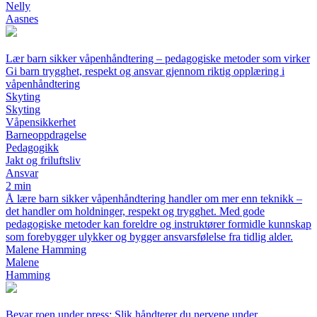
Nelly
Aasnes
Lær barn sikker våpenhåndtering – pedagogiske metoder som virker
Gi barn trygghet, respekt og ansvar gjennom riktig opplæring i
våpenhåndtering
Skyting
Skyting
Våpensikkerhet
Barneoppdragelse
Pedagogikk
Jakt og friluftsliv
Ansvar
2 min
Å lære barn sikker våpenhåndtering handler om mer enn teknikk –
det handler om holdninger, respekt og trygghet. Med gode
pedagogiske metoder kan foreldre og instruktører formidle kunnskap
som forebygger ulykker og bygger ansvarsfølelse fra tidlig alder.
Malene Hamming
Malene
Hamming
Bevar roen under press: Slik håndterer du nervene under