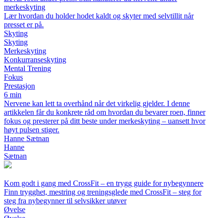
merkeskyting
Lær hvordan du holder hodet kaldt og skyter med selvtillit når
presset er på.
Skyting
Skyting
Merkeskyting
Konkurranseskyting
Mental Trening
Fokus
Prestasjon
6 min
Nervene kan lett ta overhånd når det virkelig gjelder. I denne
artikkelen får du konkrete råd om hvordan du bevarer roen, finner
fokus og presterer på ditt beste under merkeskyting – uansett hvor
høyt pulsen stiger.
Hanne Sætnan
Hanne
Sætnan
Kom godt i gang med CrossFit – en trygg guide for nybegynnere
Finn trygghet, mestring og treningsglede med CrossFit – steg for
steg fra nybegynner til selvsikker utøver
Øvelse