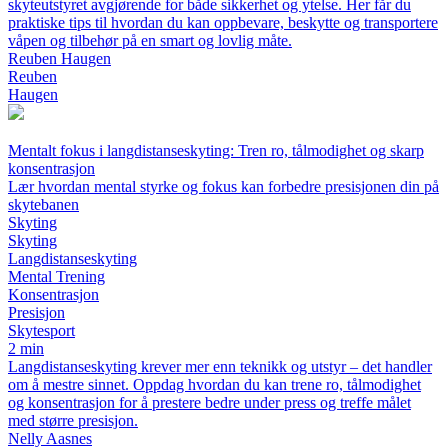
skyteutstyret avgjørende for både sikkerhet og ytelse. Her får du
praktiske tips til hvordan du kan oppbevare, beskytte og transportere
våpen og tilbehør på en smart og lovlig måte.
Reuben Haugen
Reuben
Haugen
Mentalt fokus i langdistanseskyting: Tren ro, tålmodighet og skarp
konsentrasjon
Lær hvordan mental styrke og fokus kan forbedre presisjonen din på
skytebanen
Skyting
Skyting
Langdistanseskyting
Mental Trening
Konsentrasjon
Presisjon
Skytesport
2 min
Langdistanseskyting krever mer enn teknikk og utstyr – det handler
om å mestre sinnet. Oppdag hvordan du kan trene ro, tålmodighet
og konsentrasjon for å prestere bedre under press og treffe målet
med større presisjon.
Nelly Aasnes