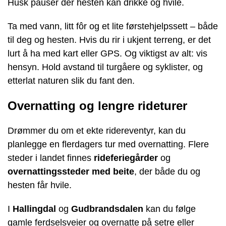
Husk pauser der hesten kan drikke og hvile.
Ta med vann, litt fôr og et lite førstehjelpssett – både
til deg og hesten. Hvis du rir i ukjent terreng, er det
lurt å ha med kart eller GPS. Og viktigst av alt: vis
hensyn. Hold avstand til turgåere og syklister, og
etterlat naturen slik du fant den.
Overnatting og lengre rideturer
Drømmer du om et ekte ridereventyr, kan du
planlegge en flerdagers tur med overnatting. Flere
steder i landet finnes
rideferiegårder
og
overnattingssteder med beite
, der både du og
hesten får hvile.
I
Hallingdal
og
Gudbrandsdalen
kan du følge
gamle ferdselsveier og overnatte på setre eller